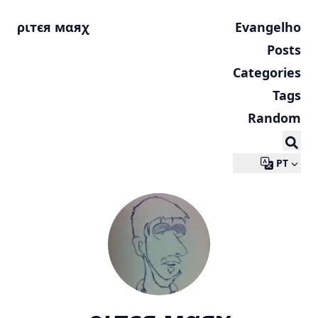
ριтєя мαяχ
Evangelho
Posts
Categories
Tags
Random
PT