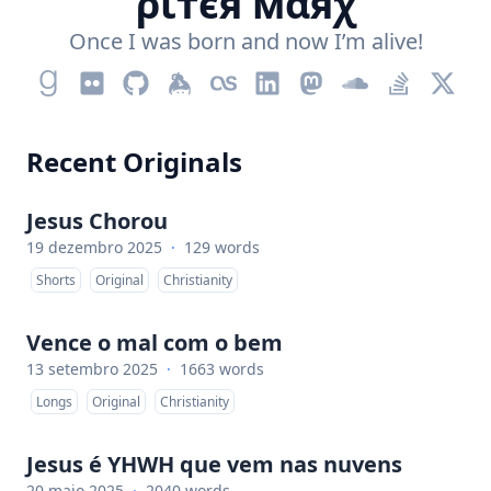
ριтєя мαяχ
Once I was born and now I’m alive!
Recent Originals
Jesus Chorou
19 dezembro 2025
·
129 words
Shorts
Original
Christianity
Vence o mal com o bem
13 setembro 2025
·
1663 words
Longs
Original
Christianity
Jesus é YHWH que vem nas nuvens
20 maio 2025
·
2040 words