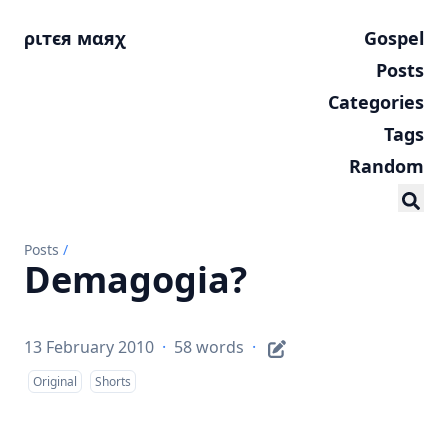
ριтєя мαяχ
Gospel
Posts
Categories
Tags
Random
Posts
/
Demagogia?
13 February 2010
·
58 words
·
Original
Shorts